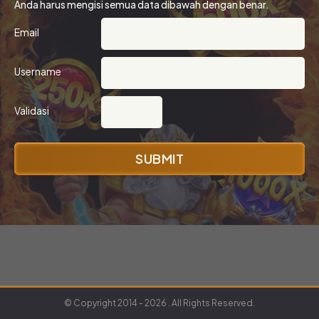
Anda harus mengisi semua data dibawah dengan benar.
Email
Username
Validasi
© Copyright 2014 - 2026
. All Rights Reserved.